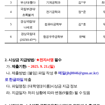
3
부산대/톺다
기계공학과
김
*
우
최
국립부경대/
4
전기공학과
정
*
준
초록불켜
경상국립대/
5
컴퓨터공학부
김
*
호
나세로
경상국립대
6
항공우주공학부
유
*
혜
(20250145**)
2.
시상금 지급방법
/
★
전자서명
필수
가
.
제출기한
:
~ 2025. 9. 21.(
일
)
나
.
제출방법
: [
붙임
]
파일 작성 후
메일
(jhj0046@gnu.ac.kr)
로 한글파일
제출
다
.
파일명칭
: [대학명
][
이름
]
시상금 지급 정보
라
.
지급일자
:
처리 상황에 따라 변동
(9
월중
)
될 수 있음