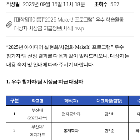
작성일
2025년 09월 15일 11시 18분
조회수
562
[대학명][이름]“2025 MakeIt! 프로그램” 우수 학습활동
대상자 시상금 지급정보(서식).hwp
“2025
년 아이디어 실현화
/
사업화
MakeIt!
프로그램
”
우수
참가자
/
팀 선정 결과를 다음과 같이 알려드리오니
,
대상자는
내용 숙지 및 안내에 따라 주시기 바랍니다
.
1.
우수 참가자
/
팀 시상금 지급 대상자
구분
학교명
학부
(
과
)
대표학생
(
팀장
)
부산대
1
전자공학과
김
*
희
(
2023242**)
부산대/
2
통계학과
한
*
준
최
메디가드