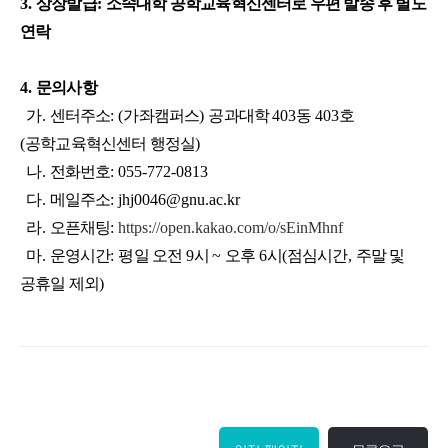
3.
상장발급
:
소속대학 공학교육혁신센터로 우편 발송 후 별도
연락
4.
문의사항
가
.
센터주소
: (
가좌캠퍼스
)
공과대학
403
동
403
호
(
공학교육혁신센터 행정실
)
나
.
전화번호
: 055-772-0813
다
.
메일주소
: jhj0046@gnu.ac.kr
라
.
오픈채팅
:
https://open.kakao.com/o/sEinMhnf
마
.
운영시간
:
평일 오전
9
시
~
오후
6
시
(
점심시간
,
주말 및
공휴일 제외
)