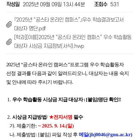
작성일
2025년 09월 09일 13시 44분
조회수
531
『2025년 “공스타 온라인 캠퍼스”』우수 학습결과보고서
대상자 명단.pdf
[학과][이름]2025년 “공스타 온라인 캠퍼스” 우수 학습활동
대상자 시상금 지급정보(서식).hwp
2025년 “공스타 온라인 캠퍼스”프로그램
우수 학습활동자
선정 결과를 다음과 같이 알려드리오니
,
대상자는 내용 숙지
및 안내에 따라 주시기 바랍니다
.
1.
우수 학습활동 시상금 지급 대상자 : [붙임]명단 확인!!
2.
시상금 지급방법
/
★
전자서명
필수
가
.
제출기한
:
~ 2025. 9. 14.(일)
나
.
제출방법
: [
붙임
]
파일 작성 후
메일
(jhj0046@gnu.ac.kr)