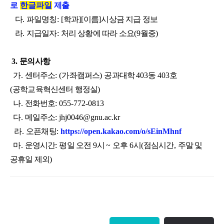
로
한글파일
제출
다
.
파일명칭
: [
학과
][
이름
]
시상금 지급 정보
라
.
지급일자
:
처리 상황에 따라 소요
(9
월중
)
3.
문의사항
가
.
센터주소
: (
가좌캠퍼스
)
공과대학
403
동
403
호
(
공학교육혁신센터 행정실
)
나
.
전화번호
: 055-772-0813
다
.
메일주소
: jhj0046@gnu.ac.kr
라.
오픈채팅
:
https://open.kakao.com/o/sEinMhnf
마
.
운영시간
:
평일 오전
9
시
~
오후
6
시
(
점심시간
,
주말 및
공휴일 제외
)