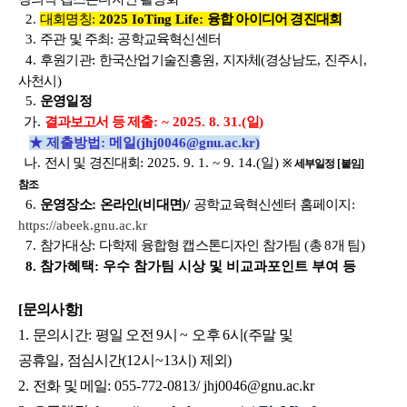
2.
대회명칭
:
2025 IoTing Life:
융합 아이디어 경진대회
3.
주관 및 주최
:
공학교육혁신센터
4.
후원기관
:
한국산업기술진흥원
,
지자체
(
경상남도
,
진주시
,
사천시
)
5.
운영일정
가
.
결과보고서 등 제출
: ~ 2025. 8. 31.(
일
)
★ 제출방법: 메일(jhj0046@gnu.ac.kr)
나
.
전시 및 경진대회
: 2025. 9. 1. ~ 9. 14.(
일
)
※
세부일정
[
붙임
]
참조
6.
운영장소
:
온라인
(
비대면
)/
공학교육혁신센터 홈페이지
:
https://abeek.gnu.ac.kr
7.
참가대상
:
다학제 융합형 캡스톤디자인 참가팀
(
총
8
개 팀
)
8. 참가혜택: 우수 참가팀 시상 및 비교과포인트 부여 등
[
문의사항
]
1.
문의시간
:
평일 오전
9
시
~
오후
6
시
(
주말 및
공휴일
,
점심시간
(12
시
~13
시
)
제외
)
2.
전화 및 메일
: 055-772-0813/ jhj0046@gnu.ac.kr