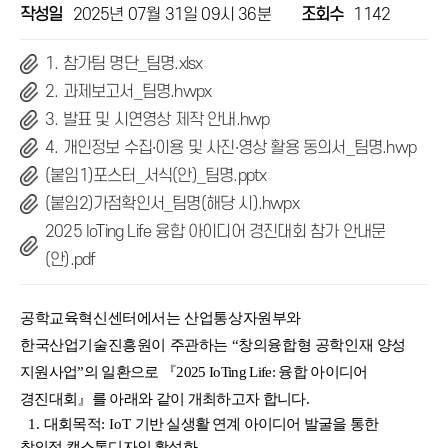
작성일
2025년 07월 31일 09시 36분
조회수
1142
1. 참가팀 명단_팀명.xlsx
2. 과제보고서_팀명.hwpx
3. 발표 및 시연영상 제작 안내.hwp
4. 개인정보 수집∙이용 및 사진∙영상 활용 동의서_팀명.hwp
(붙임1)포스터_서식(안)_팀명.pptx
(붙임2)가점확인서_팀명(해당 시).hwpx
2025 IoTing Life 융합 아이디어 경진대회 참가 안내문
(안).pdf
공학교육혁신센터에서는 산업통상자원부와
한국산업기술진흥원이 주관하는
“
창의융합형 공학인재 양성
지원사업
”
의 일환으로
『
2025 IoTing Life:
융합 아이디어
경진대회
』
를 아래와 같이 개최하고자 합니다
.
1.
대회목적
: IoT
기반 실생활 연계 아이디어 발굴을 통한
창의적 캡스톤디자인 활성화